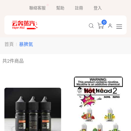
聯絡客服
幫助
註冊
登入
0
首頁
暴脾氣
共
2
件商品