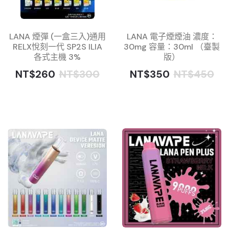
LANA 煙彈 (一盒三入)通用
LANA 電子煙煙油 濃度：
RELX悅刻一代 SP2S ILIA
30mg 容量：30ml （臺製
各式主機 3%
版）
NT$260
NT$300
NT$350
NT$450