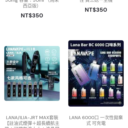
30mg 容量：30ml （馬來
性 買三送一主機
西亞版）
NT$350
NT$350
LANA/ILIA-JRT MAX套裝
LANA 6000口 一次性拋棄
【註油式煙彈＋超長續航主
式 可充電