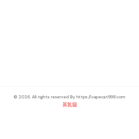
© 2026. All rights reserved By
https://vapecat998.com
蒸氣貓