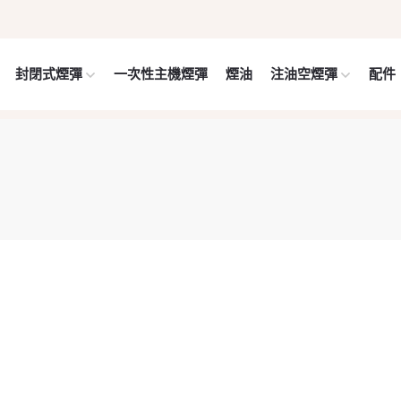
封閉式煙彈
一次性主機煙彈
煙油
注油空煙彈
配件